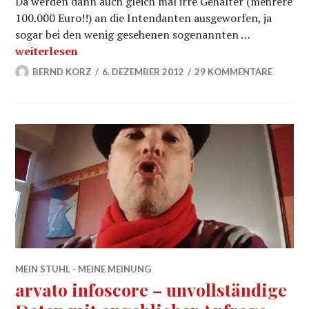
Da werden dann auch gleich mal irre Gehälter (mehrere
100.000 Euro!!) an die Intendanten ausgeworfen, ja
sogar bei den wenig gesehenen sogenannten …
GEZ Gebühren endlich sinnvoll in ARD und ZDF Nachr
weiterlesen
BERND KORZ
6. DEZEMBER 2012
29 KOMMENTARE
MEIN STUHL - MEINE MEINUNG
arvato infoscore – unvollständige