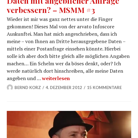
Daten mit angeblicher Anfrage
verbessern? – MSMM #3
Wieder ist mir was ganz nettes unter die Finger
gekommen! Dieses Mal von der arvato Infoscore
Auskunftei. Man hat mich angeschrieben, dass ich
meine – von Ihnen an Dritte herausgegebene Daten –
mittels einer Postanfrage einsehen könnte. Hierbei
solle ich aber doch bitte gleich alle möglichen Angaben
machen… Ein Schelm wer da böses denkt, oder? Ich
werde natürlich dort hinschreiben, alle meine Daten
arvato infoscore – unvollständige Date
angeben und …
weiterlesen
BERND KORZ
4. DEZEMBER 2012
15 KOMMENTARE