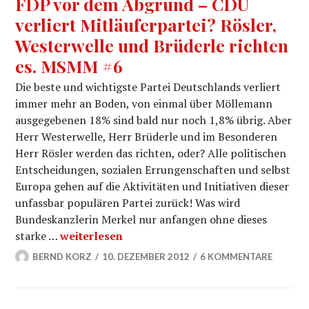
FDP vor dem Abgrund – CDU
verliert Mitläuferpartei? Rösler,
Westerwelle und Brüderle richten
es. MSMM #6
Die beste und wichtigste Partei Deutschlands verliert
immer mehr an Boden, von einmal über Möllemann
ausgegebenen 18% sind bald nur noch 1,8% übrig. Aber
Herr Westerwelle, Herr Brüderle und im Besonderen
Herr Rösler werden das richten, oder? Alle politischen
Entscheidungen, sozialen Errungenschaften und selbst
Europa gehen auf die Aktivitäten und Initiativen dieser
unfassbar populären Partei zurück! Was wird
Bundeskanzlerin Merkel nur anfangen ohne dieses
FDP vor dem Abgrund – CDU verliert Mitläufer
starke …
weiterlesen
BERND KORZ
10. DEZEMBER 2012
6 KOMMENTARE