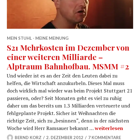
MEIN STUHL - MEINE MEINUNG
S21 Mehrkosten im Dezember von
einer weiteren Milliarde –
Alptraum Bahnhofbau. MSMM #2
Und wieder ist es an der Zeit den Leuten dabei zu
helfen, die Wirtschaft anzukurbeln. Dieses Mal muss
doch wirklich mal wieder was beim Projekt Stuttgart 21
passieren, oder? Seit Monaten geht es viel zu ruhig
daher um das bereits um 1.3 Milliarden verteuerte und
fehlgeplante Projekt. Sicher ist Weihnachten die
richtige Zeit, sich zu „besinnen“, denn in der nächsten
S21 Mehrkosten im
Woche wird Herr Ramsauer bekannt …
weiterlesen
BERND KORZ
2. DEZEMBER 2012
7 KOMMENTARE