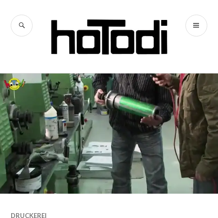
Zum
Inhalt
SUCHE
PR
springen
hoTodi
ME
DRUCKEREI