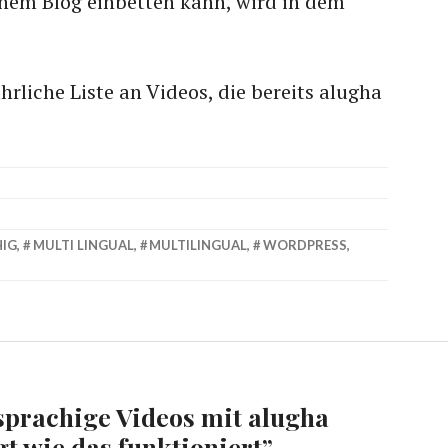
inem Blog einbetten kann, wird in dem
hrliche Liste an Videos, die bereits alugha
IG
,
MULTI LINGUAL
,
MULTILINGUAL
,
WORDPRESS
,
prachige Videos mit alugha
gt wie das funktioniert
”