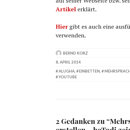
auf seiner Webseite bzw. se
Artikel
erklärt.
Hier
gibt es auch eine ausfü
verwenden.
BERND KORZ
8. APRIL 2014
ALUGHA
,
EINBETTEN
,
MEHRSPRACH
YOUTUBE
2 Gedanken zu “
Mehrs
erstellen – hoTodi zei