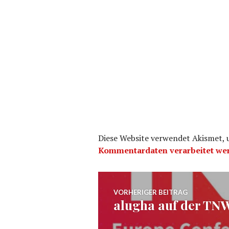
Diese Website verwendet Akismet,
Kommentardaten verarbeitet we
Beitragsnavig
VORHERIGER BEITRAG
alugha auf der TN
Vorheriger
Beitrag: