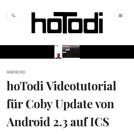
Zum
Inhalt
SUCHE
PR
springen
hoTodi
ME
ANDROID
hoTodi Videotutorial
für Coby Update von
Android 2.3 auf ICS