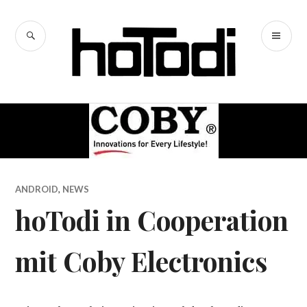
Zum
Inhalt
SUCHE
PR
springen
hoTodi
ME
ANDROID
,
NEWS
hoTodi in Cooperation
mit Coby Electronics