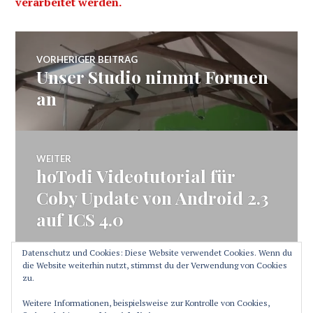
verarbeitet werden.
Beitragsnavigation
VORHERIGER BEITRAG
Unser Studio nimmt Formen
Vorheriger
Beitrag:
an
WEITER
hoTodi Videotutorial für
Nächster
Beitrag:
Coby Update von Android 2.3
auf ICS 4.0
Datenschutz und Cookies: Diese Website verwendet Cookies. Wenn du
die Website weiterhin nutzt, stimmst du der Verwendung von Cookies
zu.
SEITENLEISTE
Weitere Informationen, beispielsweise zur Kontrolle von Cookies,