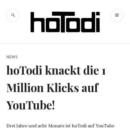
Zum
Inhalt
SUCHE
PR
springen
hoTodi
ME
NEWS
hoTodi knackt die 1
Million Klicks auf
YouTube!
Drei Jahre und acht Monate ist hoTodi auf YouTube