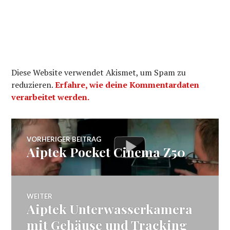
Diese Website verwendet Akismet, um Spam zu
reduzieren.
Erfahre, wie deine Kommentardaten
verarbeitet werden.
Beitragsnavigation
VORHERIGER BEITRAG
Aiptek Pocket Cinema Z50
Vorheriger
Beitrag:
WEITER
Aiptek Unterwasserkamera
Nächster
Beitrag:
mit Gehäuse und Tracking