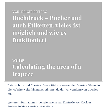
Beitragsnavigation
VORHERIGER BEITRAG
Buchdruck – Bücher und
Vorheriger
Beitrag:
auch Etiketten, vieles ist
möglich und wie es
funktioniert
WEITER
Calculating the area of a
Nächster
Beitrag:
trapeze
Datenschutz und Cookies: Diese Website verwendet Cookies. Wenn du
die Website weiterhin nutzt, stimmst du der Verwendung von Cookies
zu.
SEITENLEISTE
Weitere Informationen, beispielsweise zur Kontrolle von Cookies,
findest du hier:
Cookie-Richtlinie