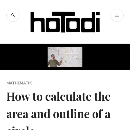
Zum
Inhalt
SUCHE
PR
springen
hoTodi
ME
MATHEMATIK
How to calculate the
area and outline of a