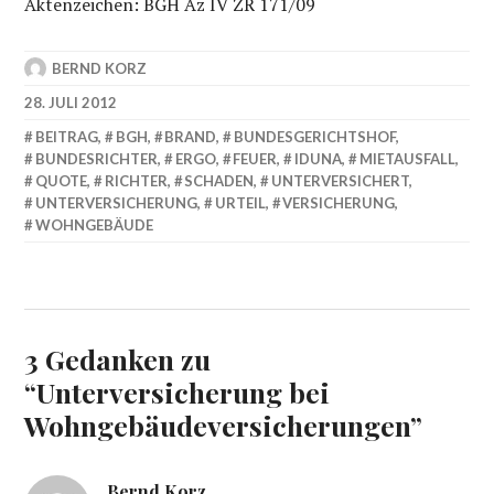
Aktenzeichen: BGH Az IV ZR 171/09
BERND KORZ
28. JULI 2012
BEITRAG
,
BGH
,
BRAND
,
BUNDESGERICHTSHOF
,
BUNDESRICHTER
,
ERGO
,
FEUER
,
IDUNA
,
MIETAUSFALL
,
QUOTE
,
RICHTER
,
SCHADEN
,
UNTERVERSICHERT
,
UNTERVERSICHERUNG
,
URTEIL
,
VERSICHERUNG
,
WOHNGEBÄUDE
3 Gedanken zu
“
Unterversicherung bei
Wohngebäudeversicherungen
”
Bernd Korz