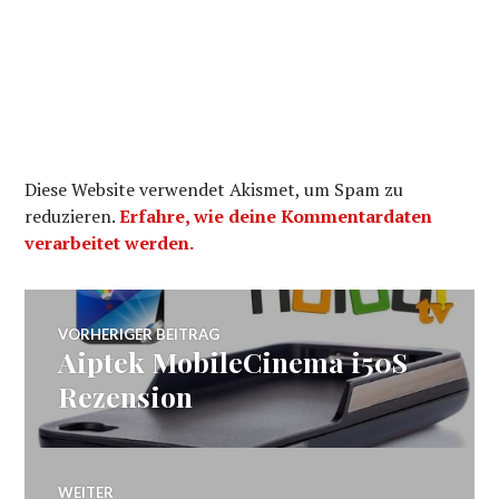
Diese Website verwendet Akismet, um Spam zu
reduzieren.
Erfahre, wie deine Kommentardaten
verarbeitet werden.
Beitragsnavigation
VORHERIGER BEITRAG
Aiptek MobileCinema i50S
Vorheriger
Beitrag:
Rezension
WEITER