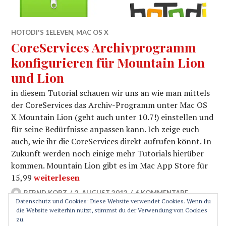
HOTODI'S 1ELEVEN
,
MAC OS X
CoreServices Archivprogramm
konfigurieren für Mountain Lion
und Lion
in diesem Tutorial schauen wir uns an wie man mittels
der CoreServices das Archiv-Programm unter Mac OS
X Mountain Lion (geht auch unter 10.7!) einstellen und
für seine Bedürfnisse anpassen kann. Ich zeige euch
auch, wie ihr die CoreServices direkt aufrufen könnt. In
Zukunft werden noch einige mehr Tutorials hierüber
kommen. Mountain Lion gibt es im Mac App Store für
CoreServices Archivprogramm konfigurieren für
15,99
weiterlesen
BERND KORZ
2. AUGUST 2012
6 KOMMENTARE
Datenschutz und Cookies: Diese Website verwendet Cookies. Wenn du
die Website weiterhin nutzt, stimmst du der Verwendung von Cookies
zu.
SEITENLEISTE