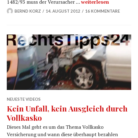
Hund gilt als Ladung? –
1482/93 muss der Verursacher …
weiterlesen
BERND KORZ
14. AUGUST 2012
16 KOMMENTARE
NEUESTE VIDEOS
Kein Unfall, kein Ausgleich durch
Vollkasko
Dieses Mal geht es um das Thema Vollkasko
Versicherung und wann diese überhaupt bezahlen