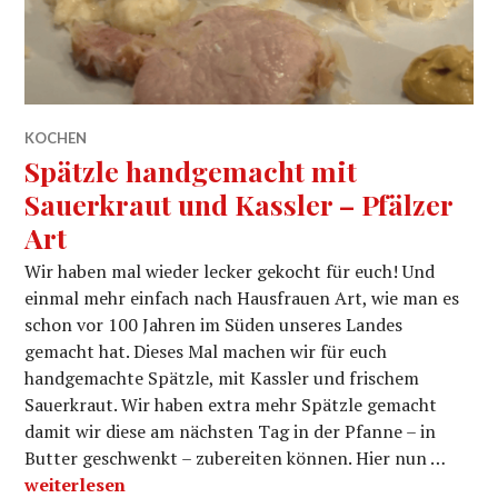
KOCHEN
Spätzle handgemacht mit
Sauerkraut und Kassler – Pfälzer
Art
Wir haben mal wieder lecker gekocht für euch! Und
einmal mehr einfach nach Hausfrauen Art, wie man es
schon vor 100 Jahren im Süden unseres Landes
gemacht hat. Dieses Mal machen wir für euch
handgemachte Spätzle, mit Kassler und frischem
Sauerkraut. Wir haben extra mehr Spätzle gemacht
damit wir diese am nächsten Tag in der Pfanne – in
Butter geschwenkt – zubereiten können. Hier nun …
Spätzle handgemacht mit Sauerkraut und Kassler – Pfä
weiterlesen