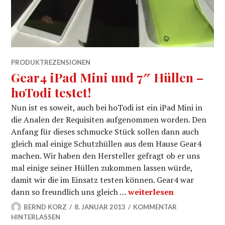
PRODUKTREZENSIONEN
Gear4 iPad Mini und 7″ Hüllen –
hoTodi testet!
Nun ist es soweit, auch bei hoTodi ist ein iPad Mini in
die Analen der Requisiten aufgenommen worden. Den
Anfang für dieses schmucke Stück sollen dann auch
gleich mal einige Schutzhüllen aus dem Hause Gear4
machen. Wir haben den Hersteller gefragt ob er uns
mal einige seiner Hüllen zukommen lassen würde,
damit wir die im Einsatz testen können. Gear4 war
Gear4 iPad Mini und 7″ H
dann so freundlich uns gleich …
weiterlesen
BERND KORZ
8. JANUAR 2013
KOMMENTAR
HINTERLASSEN