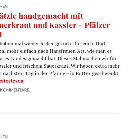
HEN
ätzle handgemacht mit
uerkraut und Kassler – Pfälzer
t
haben mal wieder lecker gekocht für euch! Und
al mehr einfach nach Hausfrauen Art, wie man es
eres Landes gemacht hat. Dieses Mal machen wir für
ssler und frischem Sauerkraut. Wir haben extra mehr
m nächsten Tag in der Pfanne – in Butter geschwenkt
pätzle handgemacht mit Sauerkraut und Kassler – Pfälzer 
eiterlesen
 KOMMENTARE
HEN