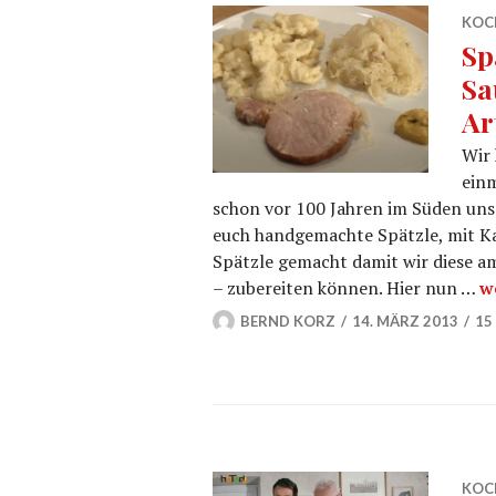
KOC
Sp
Sa
Ar
Wir 
einm
schon vor 100 Jahren im Süden uns
euch handgemachte Spätzle, mit Ka
Spätzle gemacht damit wir diese a
S
– zubereiten können. Hier nun …
w
BERND KORZ
14. MÄRZ 2013
15
KOC