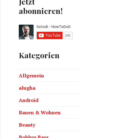
Jetzt
abonnieren!
Kategorien
Allgemein
Art
alugha
Android
Bauen & Wohnen
Beauty
Bobbys Bass