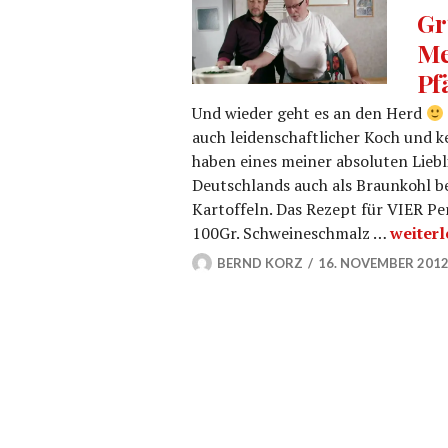
Gr
Me
Pf
Und wieder geht es an den Herd
auch leidenschaftlicher Koch und k
haben eines meiner absoluten Lieb
Deutschlands auch als Braunkohl b
Kartoffeln. Das Rezept für VIER P
Grünkoh
100Gr. Schweineschmalz …
weiterl
BERND KORZ
16. NOVEMBER 201