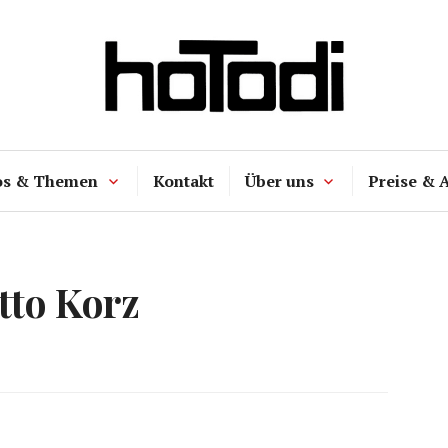
hoTodi
os & Themen
Kontakt
Über uns
Preise & 
tto Korz