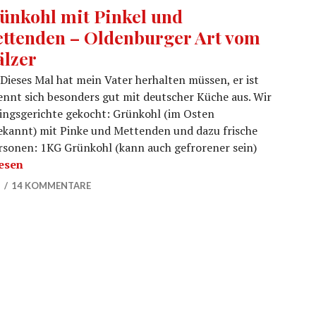
ünkohl mit Pinkel und
ttenden – Oldenburger Art vom
älzer
Dieses Mal hat mein Vater herhalten müssen, er ist
ennt sich besonders gut mit deutscher Küche aus. Wir
lingsgerichte gekocht: Grünkohl (im Osten
ekannt) mit Pinke und Mettenden und dazu frische
ersonen: 1KG Grünkohl (kann auch gefrorener sein)
l mit Pinkel und Mettenden – Oldenburger Art vom Pfäl
esen
2
14 KOMMENTARE