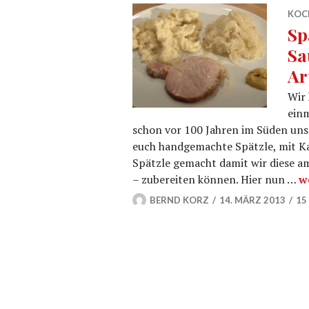
KOC
Sp
Sa
Ar
Wir 
einm
schon vor 100 Jahren im Süden uns
euch handgemachte Spätzle, mit Ka
Spätzle gemacht damit wir diese a
S
– zubereiten können. Hier nun …
w
BERND KORZ
14. MÄRZ 2013
15