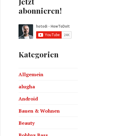
Jetzt
abonnieren!
Kategorien
Allgemein
Art
alugha
Android
Bauen & Wohnen
Beauty
Bobbys Bass