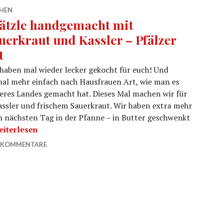
HEN
ätzle handgemacht mit
uerkraut und Kassler – Pfälzer
t
haben mal wieder lecker gekocht für euch! Und
al mehr einfach nach Hausfrauen Art, wie man es
eres Landes gemacht hat. Dieses Mal machen wir für
ssler und frischem Sauerkraut. Wir haben extra mehr
m nächsten Tag in der Pfanne – in Butter geschwenkt
pätzle handgemacht mit Sauerkraut und Kassler – Pfälzer 
eiterlesen
 KOMMENTARE