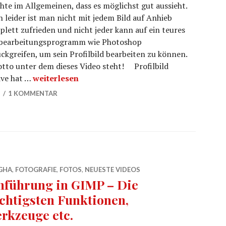
te im Allgemeinen, dass es möglichst gut aussieht.
 leider ist man nicht mit jedem Bild auf Anhieb
lett zufrieden und nicht jeder kann auf ein teures
dbearbeitungsprogramm wie Photoshop
ckgreifen, um sein Profilbild bearbeiten zu können.
Motto unter dem dieses Video steht! Profilbild
Profilbild bearbeiten mit GIMP?
ive hat …
weiterlesen
5
1 KOMMENTAR
GHA
,
FOTOGRAFIE
,
FOTOS
,
NEUESTE VIDEOS
nführung in GIMP – Die
chtigsten Funktionen,
rkzeuge etc.