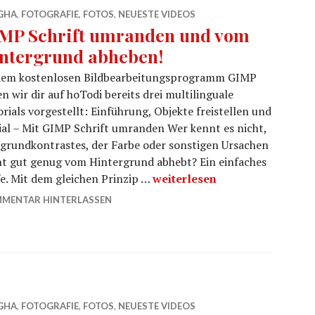
GHA
,
FOTOGRAFIE
,
FOTOS
,
NEUESTE VIDEOS
MP Schrift umranden und vom
ntergrund abheben!
dem kostenlosen Bildbearbeitungsprogramm GIMP
n wir dir auf hoTodi bereits drei multilinguale
rials vorgestellt: Einführung, Objekte freistellen und
ial – Mit GIMP Schrift umranden Wer kennt es nicht,
grundkontrastes, der Farbe oder sonstigen Ursachen
nicht gut genug vom Hintergrund abhebt? Ein einfaches
GIMP Schrift umranden und 
e. Mit dem gleichen Prinzip …
weiterlesen
MENTAR HINTERLASSEN
GHA
,
FOTOGRAFIE
,
FOTOS
,
NEUESTE VIDEOS