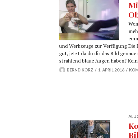
Mi
Ob
Wenn
mehr
ein
und Werkzeuge zur Verfügung Die Fa
gut, jetzt da du dir das Bild gena
strahlend blaue Augen haben? Kein 
BERND KORZ
1. APRIL 2016
KOM
ALU
Ko
Bi