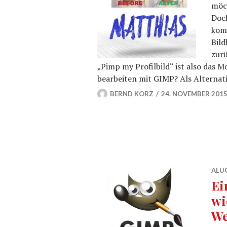
möch
Doch
komp
Bil
zurü
„Pimp my Profilbild“ ist also das 
bearbeiten mit GIMP? Als Alternat
BERND KORZ
24. NOVEMBER 201
ALU
Ei
wi
We