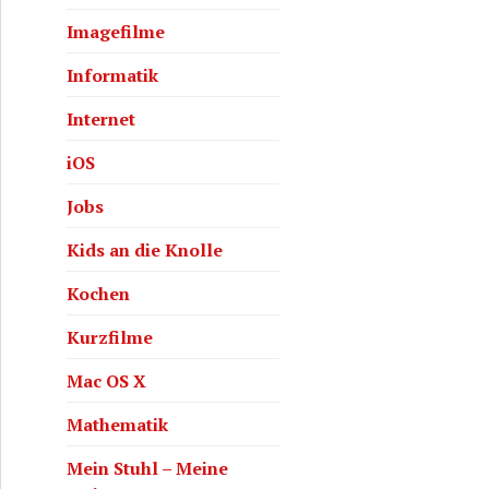
Imagefilme
Informatik
Internet
iOS
Jobs
GIMP: Objekte freistellen
Kids an die Knolle
Kochen
Kurzfilme
Mac OS X
Mathematik
Mein Stuhl – Meine