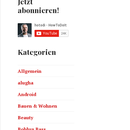
Jetzt
abonnieren!
Kategorien
Allgemein
vom Hintergrund abheben!
alugha
Android
Bauen & Wohnen
Beauty
Bobbys Bass