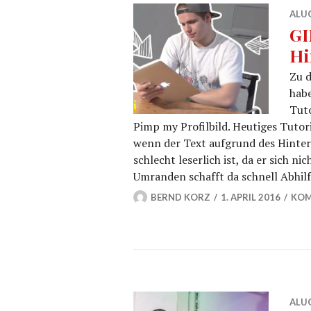
ALU
GI
Hi
Zu 
habe
Tuto
Pimp my Profilbild. Heutiges Tutor
wenn der Text aufgrund des Hinter
schlecht leserlich ist, da er sich 
Umranden schafft da schnell Abhilf
BERND KORZ
1. APRIL 2016
KOM
ALU