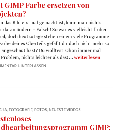
t GIMP Farbe ersetzen von
jekten?
 das Bild erstmal gemacht ist, kann man nichts
 daran ändern – Falsch! So war es vielleicht früher
mal, doch heutzutage stehen einem viele Programme
rbe deines Oberteils gefällt dir doch nicht mehr so
uer angeschaut hast? Du wolltest schon immer mal
Mit GIMP Farbe ersetzen
Problem, nichts leichter als das! …
weiterlesen
MENTAR HINTERLASSEN
GHA
,
FOTOGRAFIE
,
FOTOS
,
NEUESTE VIDEOS
stenloses
ldbearbeitungsprogramm GIMP: