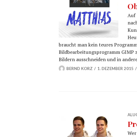
Ob
Auf 
nac
Kuni
Heut
braucht man kein teures Programm
Bildbearbeitungsprogramm GIMP z
Bildern ausschneiden und in ander
BERND KORZ
1. DEZEMBER 2015
ALU
Pr
Wer 