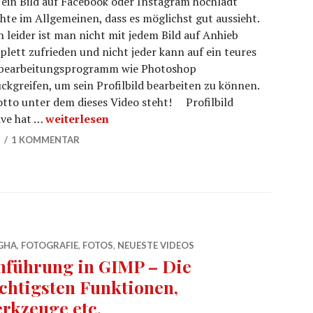
ein Bild auf Facebook oder Instagram hochlädt
te im Allgemeinen, dass es möglichst gut aussieht.
 leider ist man nicht mit jedem Bild auf Anhieb
lett zufrieden und nicht jeder kann auf ein teures
dbearbeitungsprogramm wie Photoshop
ckgreifen, um sein Profilbild bearbeiten zu können.
Motto unter dem dieses Video steht! Profilbild
Profilbild bearbeiten mit GIMP?
ive hat …
weiterlesen
5
1 KOMMENTAR
GHA
,
FOTOGRAFIE
,
FOTOS
,
NEUESTE VIDEOS
nführung in GIMP – Die
chtigsten Funktionen,
rkzeuge etc.