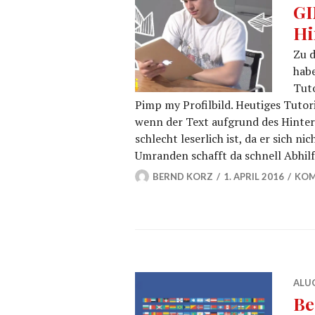
GI
Hi
Zu 
habe
Tuto
Pimp my Profilbild. Heutiges Tutor
wenn der Text aufgrund des Hinter
schlecht leserlich ist, da er sich 
Umranden schafft da schnell Abhilf
BERND KORZ
1. APRIL 2016
KOM
ALU
Be