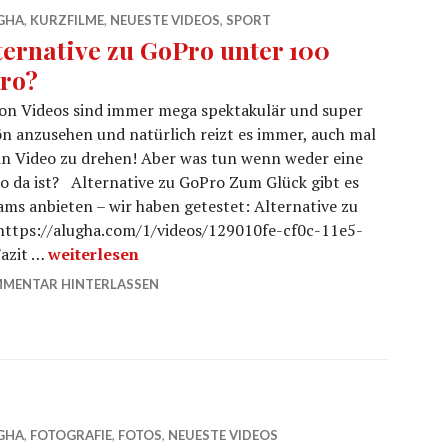
GHA
,
KURZFILME
,
NEUESTE VIDEOS
,
SPORT
ternative zu GoPro unter 100
ro?
on Videos sind immer mega spektakulär und super
n anzusehen und natürlich reizt es immer, auch mal
in Video zu drehen! Aber was tun wenn weder eine
o da ist? Alternative zu GoPro Zum Glück gibt es
ms anbieten – wir haben getestet: Alternative zu
 https://alugha.com/1/videos/129010fe-cf0c-11e5-
Alternative zu GoPro unter 100 Euro?
azit …
weiterlesen
MENTAR HINTERLASSEN
GHA
,
FOTOGRAFIE
,
FOTOS
,
NEUESTE VIDEOS