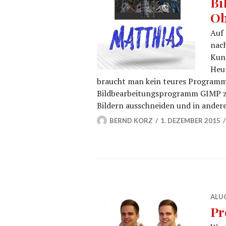
Bi
Ob
Auf 
nac
Kuni
Heut
braucht man kein teures Programm
Bildbearbeitungsprogramm GIMP z
Bildern ausschneiden und in ander
BERND KORZ
1. DEZEMBER 2015
ALU
Pr