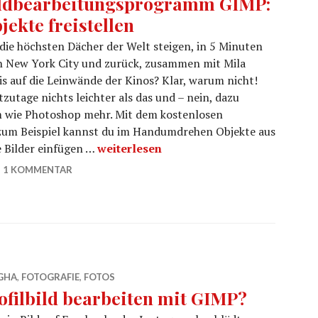
ldbearbeitungsprogramm GIMP:
jekte freistellen
die höchsten Dächer der Welt steigen, in 5 Minuten
h New York City und zurück, zusammen mit Mila
s auf die Leinwände der Kinos? Klar, warum nicht!
zutage nichts leichter als das und – nein, dazu
 wie Photoshop mehr. Mit dem kostenlosen
um Beispiel kannst du im Handumdrehen Objekte aus
Kostenloses Bildbearbeitungsprogramm 
e Bilder einfügen …
weiterlesen
1 KOMMENTAR
GHA
,
FOTOGRAFIE
,
FOTOS
ofilbild bearbeiten mit GIMP?