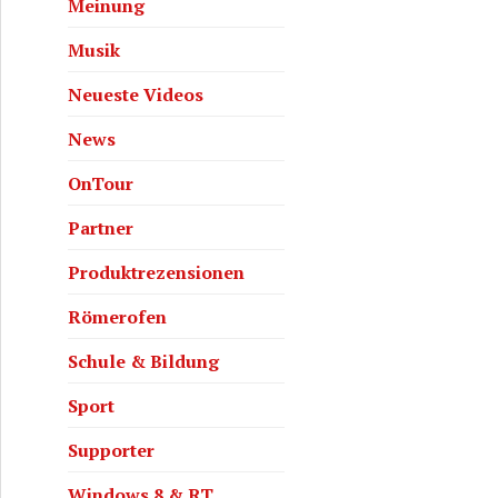
Meinung
Musik
Neueste Videos
News
OnTour
Partner
GIMP: Objekte freistellen
Produktrezensionen
Römerofen
Schule & Bildung
Sport
Supporter
Windows 8 & RT