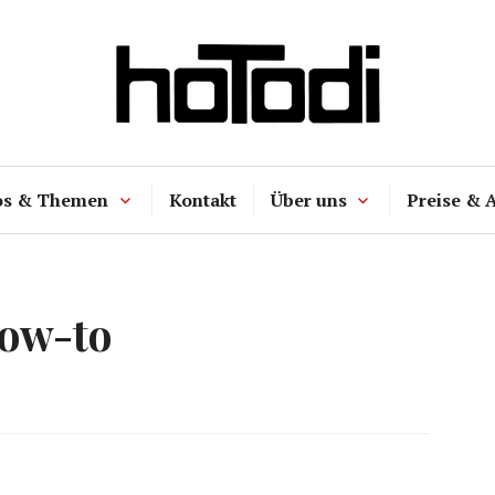
hoTodi
os & Themen
Kontakt
Über uns
Preise & 
ow-to