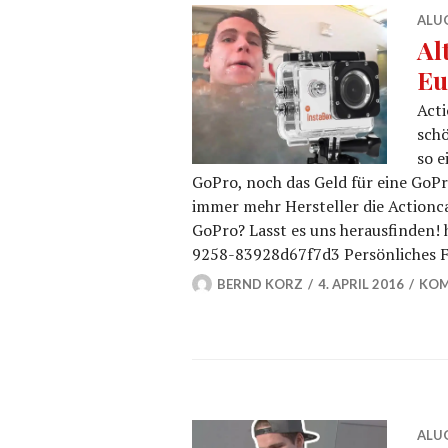
ALU
Al
Eu
Acti
schö
so e
GoPro, noch das Geld für eine GoPr
immer mehr Hersteller die Actionca
GoPro? Lasst es uns herausfinden!
9258-83928d67f7d3 Persönliches F
BERND KORZ
4. APRIL 2016
KOM
ALU