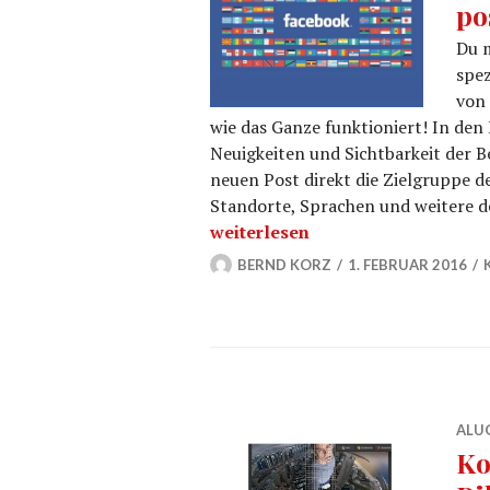
po
Du m
spez
von 
wie das Ganze funktioniert! In den
Neuigkeiten und Sichtbarkeit der B
neuen Post direkt die Zielgruppe de
Standorte, Sprachen und weitere 
Beiträge mehrsprachig auf FB po
weiterlesen
BERND KORZ
1. FEBRUAR 2016
ALU
Ko