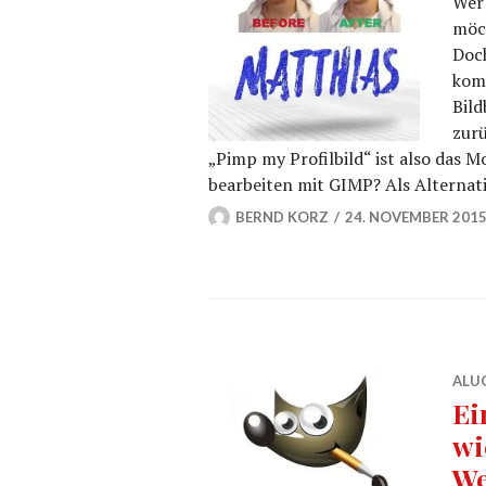
Wer 
möch
Doch
komp
Bil
zurü
„Pimp my Profilbild“ ist also das 
bearbeiten mit GIMP? Als Alternat
BERND KORZ
24. NOVEMBER 201
ALU
Ei
wi
We