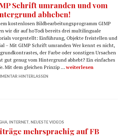
MP Schrift umranden und vom
ntergrund abheben!
dem kostenlosen Bildbearbeitungsprogramm GIMP
n wir dir auf hoTodi bereits drei multilinguale
rials vorgestellt: Einführung, Objekte freistellen und
ial – Mit GIMP Schrift umranden Wer kennt es nicht,
grundkontrastes, der Farbe oder sonstigen Ursachen
nicht gut genug vom Hintergrund abhebt? Ein einfaches
GIMP Schrift umranden und 
e. Mit dem gleichen Prinzip …
weiterlesen
MENTAR HINTERLASSEN
GHA
,
INTERNET
,
NEUESTE VIDEOS
iträge mehrsprachig auf FB