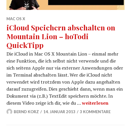
MAC OS X
iCloud Speichern abschalten on
Mountain Lion – hoTodi
QuickTipp
Die iCloud in Mac OS X Mountain Lion – einmal mehr
eine Funktion, die ich selbst nicht verwende und die
sich seitens Apple nur via externer Anwendungen oder
im Terminal abschalten lässt. Wer die iCloud nicht
verwendet wird trotzdem von Apple dazu angehalten
darauf zuzugreifen. Dies geschieht dann, wenn man ein
Dokument via (z.B.) TextEdit speichern möchte. In
iCloud Speichern abs
diesem Video zeige ich dir, wie du …
weiterlesen
BERND KORZ
14. JANUAR 2013
3 KOMMENTARE