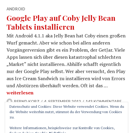
ANDROID
Google Play auf Coby Jelly Bean
Tablets installieren
Mit Android 4.1.1 aka Jelly Bean hat Coby einen großen
Wurf gemacht. Aber wie schon bei allen anderen
Vorgängerversion gibt es ein Problem, der GetJar. Viele
Apps lassen sich über diesen katastrophal schlechten
„Market“ nicht installieren. Abhilfe schafft eigentlich
nur der Google Play selbst. Wer aber versucht, den Play
aus Ice Cream Sandwich zu installieren wird von Errors
und Abstürzen überhäuft werden. Oft ist das …
Google Play auf Coby Jelly Bean Tablets installieren
weiterlesen
BERND KORZ
4. SEPTEMBER 2012
143 KOMMENTARE
Datenschutz und Cookies: Diese Website verwendet Cookies. Wenn du
die Website weiterhin nutzt, stimmst du der Verwendung von Cookies
zu.
SEITENLEISTE
Weitere Informationen, beispielsweise zur Kontrolle von Cookies,