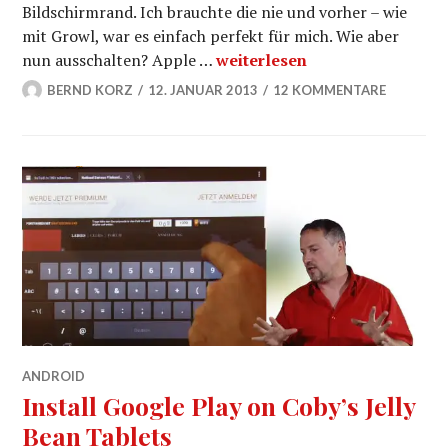
Bildschirmrand. Ich brauchte die nie und vorher – wie
mit Growl, war es einfach perfekt für mich. Wie aber
Notification Bar in Mountain 
nun ausschalten? Apple …
weiterlesen
BERND KORZ
12. JANUAR 2013
12 KOMMENTARE
ANDROID
Install Google Play on Coby’s Jelly
Bean Tablets