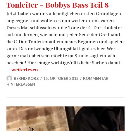
Tonleiter – Bobbys Bass Teil 8
Jetzt haben wir uns alle möglichen ersten Grundlagen
angeeignet und wollen es nun weiter intensivieren.
Dieses Mal schlüsseln wir die Töne der C-Dur Tonleiter
auf und lernen, wie man mit jeder Seite der Greifhand
die C-Dur Tonleiter auf ein neues Beginnen und spielen
kann. Das notwendige Übungsblatt gibt es hier. Wer
gerne mal dabei sein möchte im Studio sagt einfach
bescheid! Hier einige wichtige/nützliche Sachen damit
Töne auf dem Bass in der C-Dur Tonleiter – Bobbys B
…
weiterlesen
BERND KORZ
15. OKTOBER 2012
KOMMENTAR
HINTERLASSEN