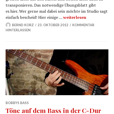
transponieren. Das notwendige Übungsblatt gibt
es hier. Wer gerne mal dabei sein möchte im Studio sagt
Grundton und Quinte Okta
einfach bescheid! Hier einige …
weiterlesen
BERND KORZ
23. OKTOBER 2012
KOMMENTAR
HINTERLASSEN
BOBBYS BASS
Töne auf dem Bass in der C-Dur