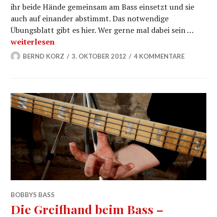
ihr beide Hände gemeinsam am Bass einsetzt und sie
auch auf einander abstimmt. Das notwendige
Übungsblatt gibt es hier. Wer gerne mal dabei sein …
Die Zupf- und Greifhand – Bobbys Bass – Teil 6
weiterlesen
BERND KORZ
3. OKTOBER 2012
4 KOMMENTARE
BOBBYS BASS
Die Greifhand beim Bass –