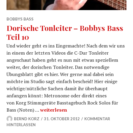
BOBBYS BASS
Dorische Tonleiter – Bobbys Bass
Teil 10
Und wieder geht es ins Eingemachte! Nach dem wir uns
in einem der letzten Videos die C-Dur Tonleiter
angeschaut haben geht es nun mit etwas speziellem
weiter, der dorischen Tonleiter. Das notwendige
Übungsblatt gibt es hier. Wer gerne mal dabei sein
möchte im Studio sagt einfach bescheid! Hier einige
wichtige/nützliche Sachen damit ihr überhaupt
anfangen könnt: Metronome oder direkt eines
von Korg Stimmgeräte Basstagebuch Rock Solos für
Dorische Tonleiter – Bobbys Bass Teil 1
Bass (Noten) …
weiterlesen
BERND KORZ
31. OKTOBER 2012
KOMMENTAR
HINTERLASSEN