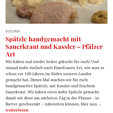
KOCHEN
Spätzle handgemacht mit
Sauerkraut und Kassler – Pfälzer
Art
Wir haben mal wieder lecker gekocht für euch! Und
einmal mehr einfach nach Hausfrauen Art, wie man es
schon vor 100 Jahren im Süden unseres Landes
gemacht hat. Dieses Mal machen wir für euch
handgemachte Spätzle, mit Kassler und frischem
Sauerkraut. Wir haben extra mehr Spätzle gemacht
damit wir diese am nächsten Tag in der Pfanne – in
Butter geschwenkt – zubereiten können. Hier nun …
Spätzle handgemacht mit Sauerkraut und Kassler – Pfä
weiterlesen