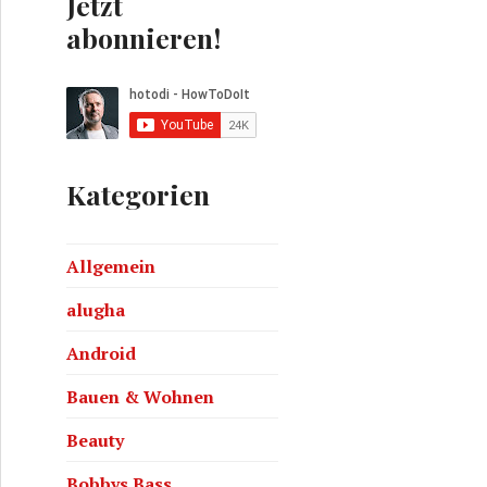
Jetzt
abonnieren!
Kategorien
amm konfigurieren für Mountain Lion und Lion
Allgemein
alugha
Android
Bauen & Wohnen
Beauty
Bobbys Bass