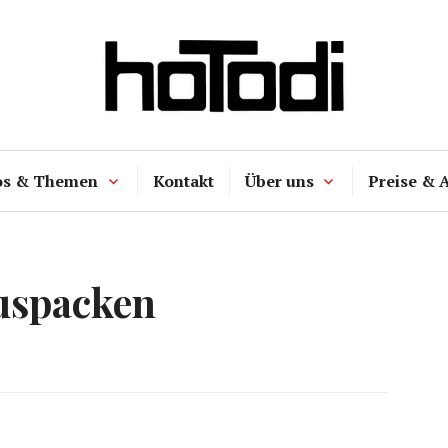
hoTodi
os & Themen
Kontakt
Über uns
Preise & 
uspacken