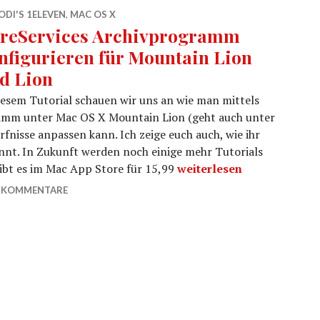
DI'S 1ELEVEN
,
MAC OS X
reServices Archivprogramm
nfigurieren für Mountain Lion
d Lion
iesem Tutorial schauen wir uns an wie man mittels
ramm unter Mac OS X Mountain Lion (geht auch unter
ürfnisse anpassen kann. Ich zeige euch auch, wie ihr
önnt. In Zukunft werden noch einige mehr Tutorials
CoreServices Archivprogr
bt es im Mac App Store für 15,99
weiterlesen
 KOMMENTARE