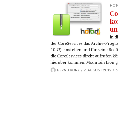
HOTO
Co
ko
un
in d
der CoreServices das Archiv-Prog
10.7!) einstellen und für seine Bed
die CoreServices direkt aufrufen k
hierüber kommen. Mountain Lion gi
BERND KORZ
2. AUGUST 2012
6