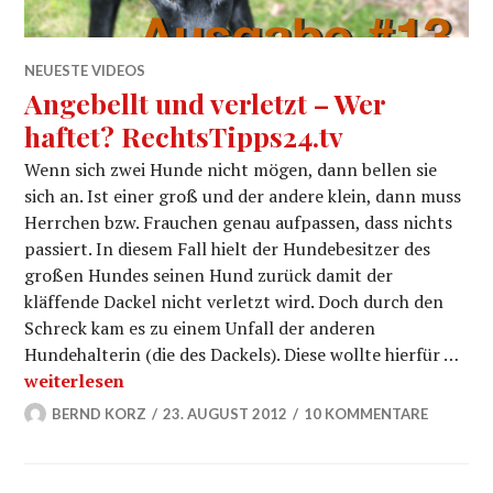
NEUESTE VIDEOS
Angebellt und verletzt – Wer
haftet? RechtsTipps24.tv
Wenn sich zwei Hunde nicht mögen, dann bellen sie
sich an. Ist einer groß und der andere klein, dann muss
Herrchen bzw. Frauchen genau aufpassen, dass nichts
passiert. In diesem Fall hielt der Hundebesitzer des
großen Hundes seinen Hund zurück damit der
kläffende Dackel nicht verletzt wird. Doch durch den
Schreck kam es zu einem Unfall der anderen
Hundehalterin (die des Dackels). Diese wollte hierfür …
Angebellt und verletzt – Wer haftet? RechtsTipps24.tv
weiterlesen
BERND KORZ
23. AUGUST 2012
10 KOMMENTARE