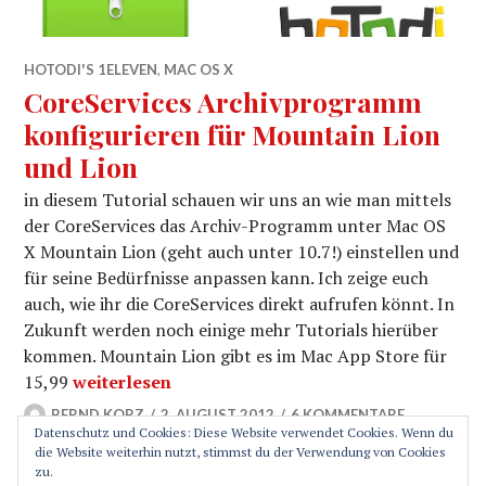
HOTODI'S 1ELEVEN
,
MAC OS X
CoreServices Archivprogramm
konfigurieren für Mountain Lion
und Lion
in diesem Tutorial schauen wir uns an wie man mittels
der CoreServices das Archiv-Programm unter Mac OS
X Mountain Lion (geht auch unter 10.7!) einstellen und
für seine Bedürfnisse anpassen kann. Ich zeige euch
auch, wie ihr die CoreServices direkt aufrufen könnt. In
Zukunft werden noch einige mehr Tutorials hierüber
kommen. Mountain Lion gibt es im Mac App Store für
CoreServices Archivprogramm konfigurieren für
15,99
weiterlesen
BERND KORZ
2. AUGUST 2012
6 KOMMENTARE
Datenschutz und Cookies: Diese Website verwendet Cookies. Wenn du
die Website weiterhin nutzt, stimmst du der Verwendung von Cookies
zu.
SEITENLEISTE