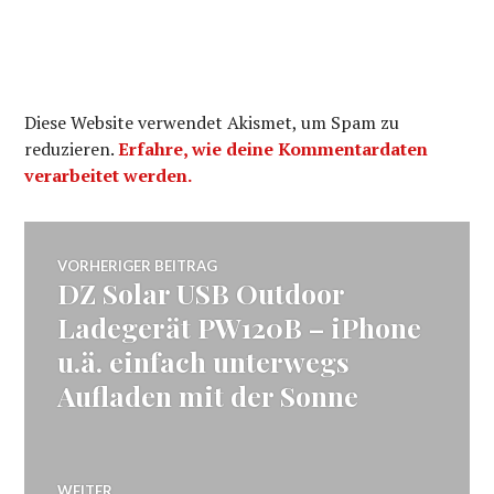
Diese Website verwendet Akismet, um Spam zu
reduzieren.
Erfahre, wie deine Kommentardaten
verarbeitet werden.
Beitragsnavigation
VORHERIGER BEITRAG
DZ Solar USB Outdoor
Vorheriger
Beitrag:
Ladegerät PW120B – iPhone
u.ä. einfach unterwegs
Aufladen mit der Sonne
WEITER