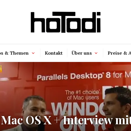
hoTodi
os & Themen
Kontakt
Über uns
Preise & 
r Mac OS X + Interview mi