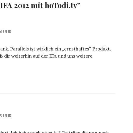
IFA 2012 mit hoTodi.tv
”
06 UHR
ank. Parallels ist wirklich ein „ernsthaftes“ Produkt.
ß dir weiterhin auf der IFA und uns weitere
55 UHR
ort. Ich habe noch etwa 6-8 Beiträge die nun nach