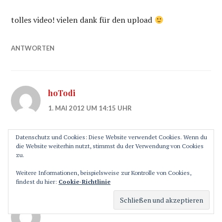
tolles video! vielen dank für den upload
ANTWORTEN
hoTodi
1. MAI 2012 UM 14:15 UHR
[..YouTube..] Danke, würde mich über ein Abo freuen
Datenschutz und Cookies: Diese Website verwendet Cookies. Wenn du
die Website weiterhin nutzt, stimmst du der Verwendung von Cookies
zu.
ANTWORTEN
Weitere Informationen, beispielsweise zur Kontrolle von Cookies,
findest du hier:
Cookie-Richtlinie
hoTodi