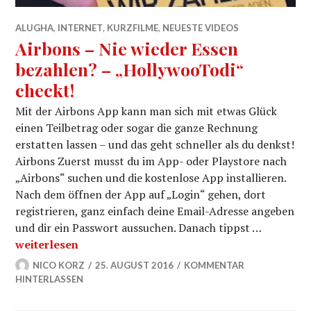
ALUGHA
,
INTERNET
,
KURZFILME
,
NEUESTE VIDEOS
Airbons – Nie wieder Essen
bezahlen? – „HollywooTodi“
checkt!
Mit der Airbons App kann man sich mit etwas Glück
einen Teilbetrag oder sogar die ganze Rechnung
erstatten lassen – und das geht schneller als du denkst!
Airbons Zuerst musst du im App- oder Playstore nach
„Airbons“ suchen und die kostenlose App installieren.
Nach dem öffnen der App auf „Login“ gehen, dort
registrieren, ganz einfach deine Email-Adresse angeben
und dir ein Passwort aussuchen. Danach tippst …
Airbons – Nie wieder Essen bezahlen? – „HollywooTodi
weiterlesen
NICO KORZ
25. AUGUST 2016
KOMMENTAR
HINTERLASSEN