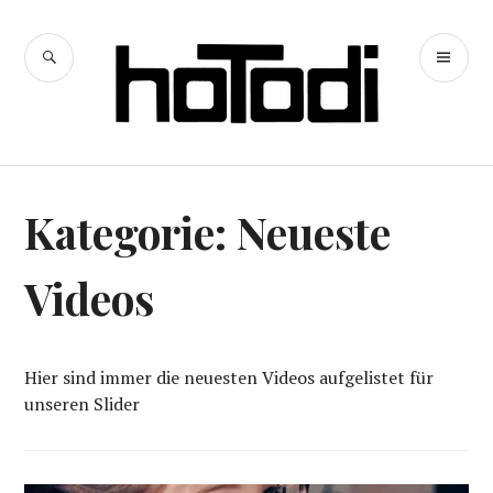
Zum
Inhalt
SUCHE
PR
springen
hoTodi
ME
Kategorie:
Neueste
Videos
Hier sind immer die neuesten Videos aufgelistet für
unseren Slider