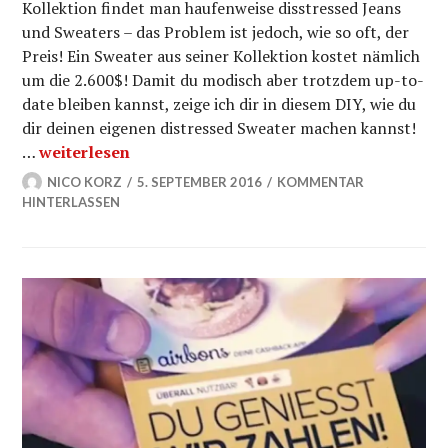
Kollektion findet man haufenweise disstressed Jeans
und Sweaters – das Problem ist jedoch, wie so oft, der
Preis! Ein Sweater aus seiner Kollektion kostet nämlich
um die 2.600$! Damit du modisch aber trotzdem up-to-
date bleiben kannst, zeige ich dir in diesem DIY, wie du
dir deinen eigenen distressed Sweater machen kannst!
Distressed Sweater – DIY (Kanye West inspired)
…
weiterlesen
NICO KORZ
5. SEPTEMBER 2016
KOMMENTAR
HINTERLASSEN