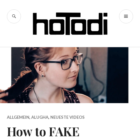
Zum
Inhalt
SUCHE
PR
springen
hoTodi
ME
ALLGEMEIN
,
ALUGHA
,
NEUESTE VIDEOS
How to FAKE