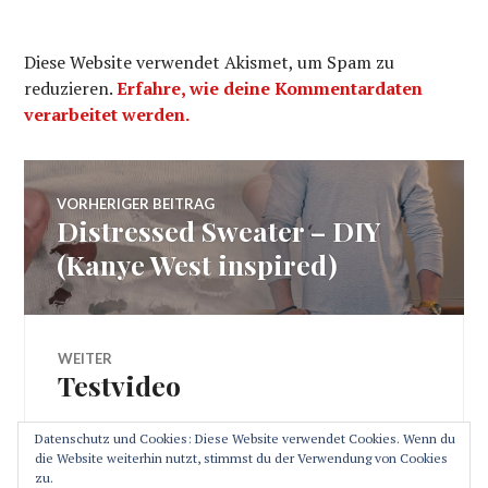
Diese Website verwendet Akismet, um Spam zu
reduzieren.
Erfahre, wie deine Kommentardaten
verarbeitet werden.
Beitragsnavigation
VORHERIGER BEITRAG
Distressed Sweater – DIY
Vorheriger
Beitrag:
(Kanye West inspired)
WEITER
Testvideo
Nächster
Beitrag:
Datenschutz und Cookies: Diese Website verwendet Cookies. Wenn du
die Website weiterhin nutzt, stimmst du der Verwendung von Cookies
zu.
SEITENLEISTE