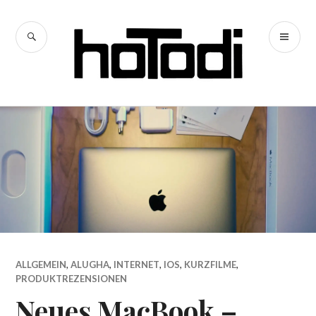
Zum
Inhalt
SUCHE
PR
springen
hoTodi
ME
ALLGEMEIN
,
ALUGHA
,
INTERNET
,
IOS
,
KURZFILME
,
PRODUKTREZENSIONEN
Neues MacBook –