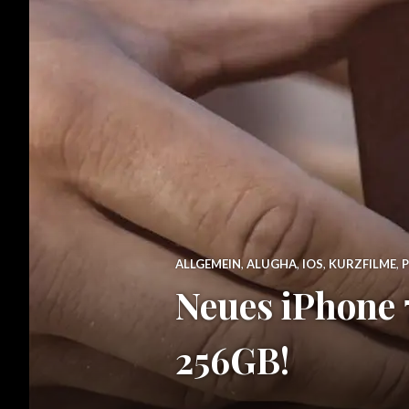
ALLGEMEIN
,
ALUGHA
,
IOS
,
KURZFILME
,
Neues iPhone
256GB!