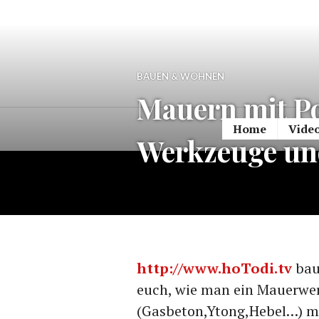
Zum
Inhalt
springen
BAUEN & WOHNEN
Mauern mit Po
Home
Vide
Werkzeuge un
http://www.hoTodi.tv
bau
euch, wie man ein Mauerwe
(Gasbeton,Ytong,Hebel…) ma