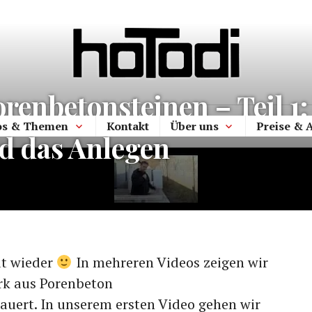
hoTodi
renbetonsteinen – Teil 1
os & Themen
Kontakt
Über uns
Preise & 
d das Anlegen
t wieder
In mehreren Videos zeigen wir
rk aus Porenbeton
uert. In unserem ersten Video gehen wir