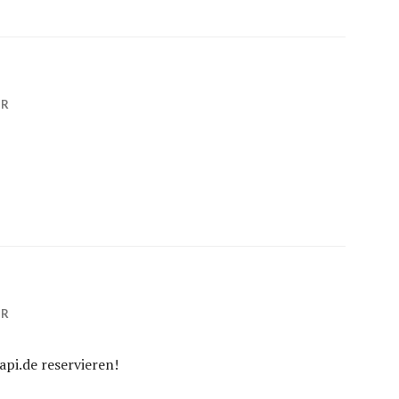
HR
HR
papi.de reservieren!