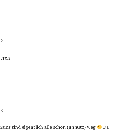
HR
ieren!
HR
mains sind eigentlich alle schon (unnütz) weg
Da