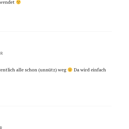
erwendet
HR
gentlich alle schon (unnütz) weg
Da wird einfach
HR