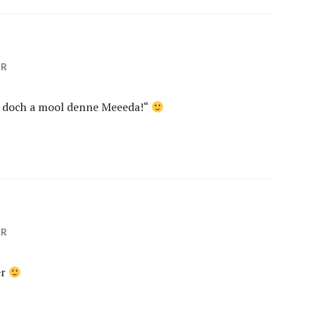
HR
ir doch a mool denne Meeeda!“
HR
er