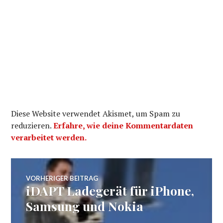
Diese Website verwendet Akismet, um Spam zu
reduzieren.
Erfahre, wie deine Kommentardaten
verarbeitet werden.
Beitragsnavigation
VORHERIGER BEITRAG
iDAPT Ladegerät für iPhone,
Vorheriger
Beitrag:
Samsung und Nokia