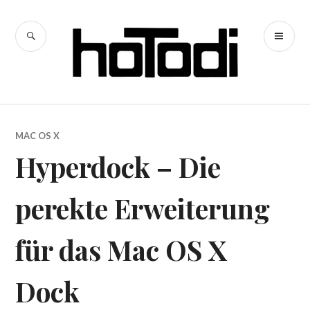
Zum
Inhalt
SUCHE
PR
springen
hoTodi
ME
MAC OS X
Hyperdock – Die
perekte Erweiterung
für das Mac OS X
Dock