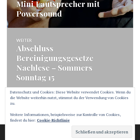
Beitrag:
Mini Lautsprecher mit
Powersound
WEITER
Abschluss
Nächster
Beitrag:
Bereinigungsgesetze
Nachlese – Sommers
Sonntag 15
Datenschutz und Cookies: Diese Website verwendet Cookies. Wenn du
die Website weiterhin nutzt, stimmst du der Verwendung von Cookies
zu.
SEITENLEISTE
Weitere Informationen, beispielsweise zur Kontrolle von Cookies,
findest du hier:
Cookie-Richtlinie
Stolz präsentiert von WordPress
Theme: Canard von
Automattic
.