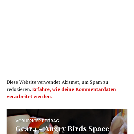
Diese Website verwendet Akismet, um Spam zu
reduzieren.
Erfahre, wie deine Kommentardaten
verarbeitet werden.
Beitragsnavigation
VORHERIGER BEITRAG
Gear4 – Angry Birds Space
Vorheriger