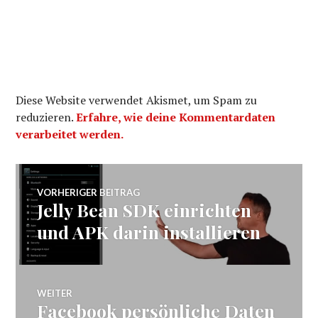
Diese Website verwendet Akismet, um Spam zu
reduzieren.
Erfahre, wie deine Kommentardaten
verarbeitet werden.
Beitragsnavigation
VORHERIGER BEITRAG
Jelly Bean SDK einrichten
Vorheriger
Beitrag:
und APK darin installieren
WEITER
Facebook persönliche Daten
Nächster