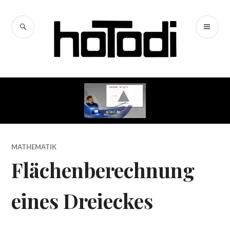
Zum
Inhalt
SUCHE
PR
springen
hoTodi
ME
MATHEMATIK
Flächenberechnung
eines Dreieckes