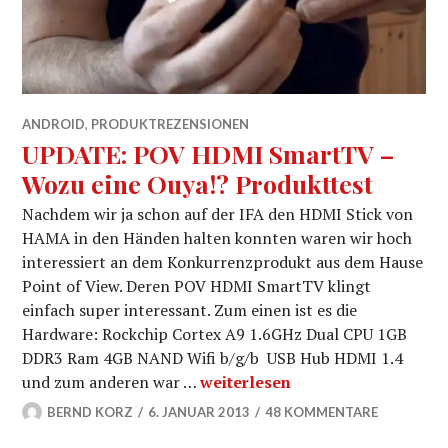
ANDROID
,
PRODUKTREZENSIONEN
UPDATE: POV HDMI SmartTV –
Wozu eine Ouya!? Produkttest
Nachdem wir ja schon auf der IFA den HDMI Stick von
HAMA in den Händen halten konnten waren wir hoch
interessiert an dem Konkurrenzprodukt aus dem Hause
Point of View. Deren POV HDMI SmartTV klingt
einfach super interessant. Zum einen ist es die
Hardware: Rockchip Cortex A9 1.6GHz Dual CPU 1GB
DDR3 Ram 4GB NAND Wifi b/g/b USB Hub HDMI 1.4
UPDATE: POV HDMI SmartTV – W
und zum anderen war …
weiterlesen
BERND KORZ
6. JANUAR 2013
48 KOMMENTARE