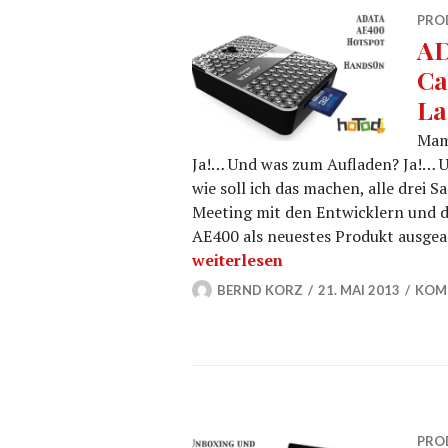
PRO
AD
Ca
La
Mama
Ja!… Und was zum Aufladen? Ja!… 
wie soll ich das machen, alle drei
Meeting mit den Entwicklern und d
AE400 als neuestes Produkt ausgearb
ADATA AE400 Wifi Accesspoint –
weiterlesen
BERND KORZ
21. MAI 2013
KOM
PRO