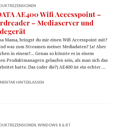
DUKTREZENSIONEN
ATA AE400 Wifi Accesspoint –
rdreader – Mediaserver und
degerät
 Mama, bringst du mir einen Wifi Accesspoint mit?
Und was zum Streamen meiner Mediadaten? Ja! Aber
 Sachen in einem?… Genau so könnte es in einem
en Produktmanagern gelaufen sein, als man sich das
eitet hatte. Das (oder die?) AE400 ist ein echter …
 Cardreader – Mediaserver und Ladegerät
MENTAR HINTERLASSEN
DUKTREZENSIONEN
,
WINDOWS 8 & RT