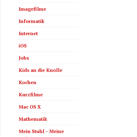
Imagefilme
Informatik
Internet
iOS
 und HowTo
Jobs
Kids an die Knolle
Kochen
Kurzfilme
Mac OS X
Mathematik
Mein Stuhl – Meine