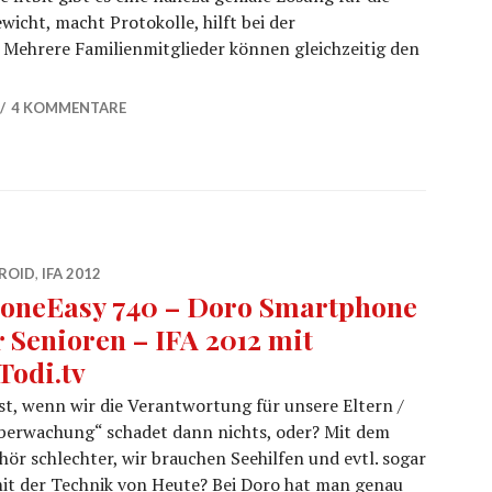
wicht, macht Protokolle, hilft bei der
 Mehrere Familienmitglieder können gleichzeitig den
a Wifi mit BMI und Körperfettmessung – Rezension und H
4 KOMMENTARE
ROID
,
IFA 2012
oneEasy 740 – Doro Smartphone
r Senioren – IFA 2012 mit
Todi.tv
st, wenn wir die Verantwortung für unsere Eltern /
erwachung“ schadet dann nichts, oder? Mit dem
ör schlechter, wir brauchen Seehilfen und evtl. sogar
 mit der Technik von Heute? Bei Doro hat man genau