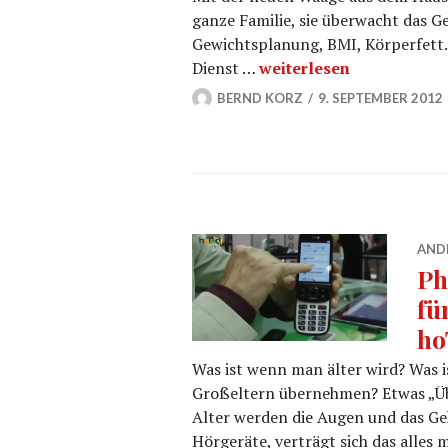
ganze Familie, sie überwacht das Ge
Gewichtsplanung, BMI, Körperfett.
fitbit Körperwaage Ari
Dienst …
weiterlesen
BERND KORZ
9. SEPTEMBER 2012
AND
Ph
fü
ho
Was ist wenn man älter wird? Was i
Großeltern übernehmen? Etwas „Üb
Alter werden die Augen und das Geh
Hörgeräte, verträgt sich das alles