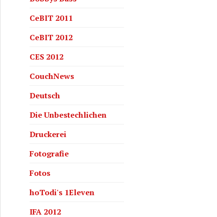
CeBIT 2011
CeBIT 2012
CES 2012
CouchNews
Deutsch
rosoft Surface mit Windows RT – 64GB
Die Unbestechlichen
Druckerei
Fotografie
Fotos
hoTodi's 1Eleven
IFA 2012