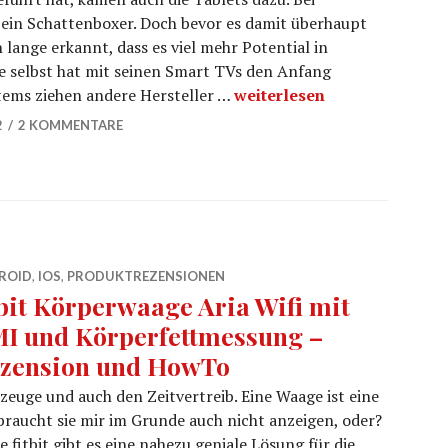
 ein Schattenboxer. Doch bevor es damit überhaupt
 lange erkannt, dass es viel mehr Potential in
e selbst hat mit seinen Smart TVs den Anfang
Blaupunkt Android LED TV –
tems ziehen andere Hersteller …
weiterlesen
2
2 KOMMENTARE
ROID
,
IOS
,
PRODUKTREZENSIONEN
tbit Körperwaage Aria Wifi mit
I und Körperfettmessung –
zension und HowTo
lzeuge und auch den Zeitvertreib. Eine Waage ist eine
raucht sie mir im Grunde auch nicht anzeigen, oder?
fitbit gibt es eine nahezu geniale Lösung für die