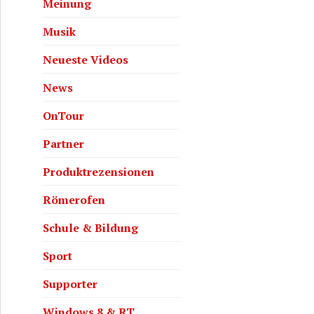
Meinung
Musik
Neueste Videos
 IFA 2012 mit hoTodi.tv
News
OnTour
Partner
Produktrezensionen
Römerofen
Schule & Bildung
Sport
Supporter
Windows 8 & RT