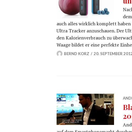
un
Nach
dem 
auch alles wirklich komplett haben
Ultra Tracker anzuschauen. Der Ult
den Kalorienverbrauch zu überwach
Waage bildet er eine perfekte Einh
BERND KORZ
20. SEPTEMBER 201
AND
Bl
20
Andr
auf dem Smartphonemarkt durchgefü