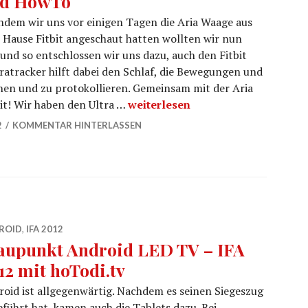
d HowTo
dem wir uns vor einigen Tagen die Aria Waage aus
Hause Fitbit angeschaut hatten wollten wir nun
 und so entschlossen wir uns dazu, auch den Fitbit
ratracker hilft dabei den Schlaf, die Bewegungen und
en und zu protokollieren. Gemeinsam mit der Aria
fitbit Ultra Tracker – Rezension
eit! Wir haben den Ultra …
weiterlesen
2
KOMMENTAR HINTERLASSEN
ROID
,
IFA 2012
aupunkt Android LED TV – IFA
12 mit hoTodi.tv
oid ist allgegenwärtig. Nachdem es seinen Siegeszug
hrt hat, kamen auch die Tablets dazu. Bei