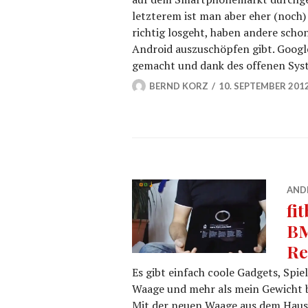
letzterem ist man aber eher (noch)
richtig losgeht, haben andere schon
Android auszuschöpfen gibt. Googl
gemacht und dank des offenen Sys
BERND KORZ
10. SEPTEMBER 201
AND
fi
BM
Re
Es gibt einfach coole Gadgets, Spie
Waage und mehr als mein Gewicht b
Mit der neuen Waage aus dem Hause 