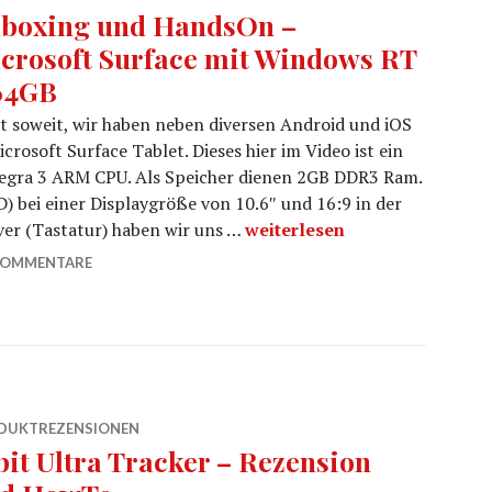
boxing und HandsOn –
crosoft Surface mit Windows RT
64GB
st soweit, wir haben neben diversen Android und iOS
crosoft Surface Tablet. Dieses hier im Video ist ein
Tegra 3 ARM CPU. Als Speicher dienen 2GB DDR3 Ram.
D) bei einer Displaygröße von 10.6″ und 16:9 in der
Unboxing und HandsOn – Mic
ver (Tastatur) haben wir uns …
weiterlesen
KOMMENTARE
DUKTREZENSIONEN
tbit Ultra Tracker – Rezension