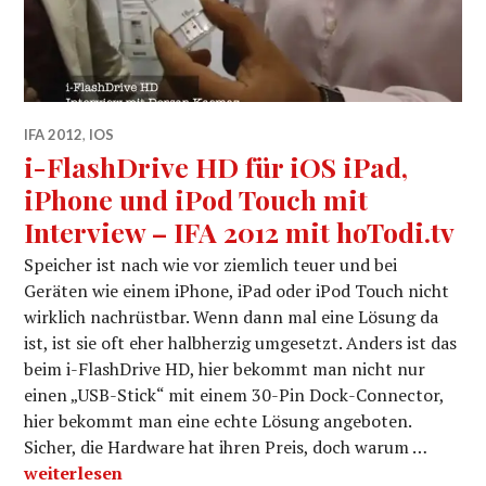
IFA 2012
,
IOS
i-FlashDrive HD für iOS iPad,
iPhone und iPod Touch mit
Interview – IFA 2012 mit hoTodi.tv
Speicher ist nach wie vor ziemlich teuer und bei
Geräten wie einem iPhone, iPad oder iPod Touch nicht
wirklich nachrüstbar. Wenn dann mal eine Lösung da
ist, ist sie oft eher halbherzig umgesetzt. Anders ist das
beim i-FlashDrive HD, hier bekommt man nicht nur
einen „USB-Stick“ mit einem 30-Pin Dock-Connector,
hier bekommt man eine echte Lösung angeboten.
Sicher, die Hardware hat ihren Preis, doch warum …
i-FlashDrive HD für iOS iPad, iPhone und iPod Touch mi
weiterlesen