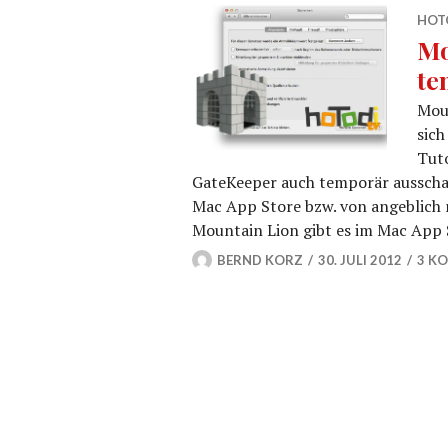
HOTO
Mo
te
Moun
sich
Tuto
GateKeeper auch temporär ausschal
Mac App Store bzw. von angeblich n
Mountain Lion gibt es im Mac App 
BERND KORZ
30. JULI 2012
3 K