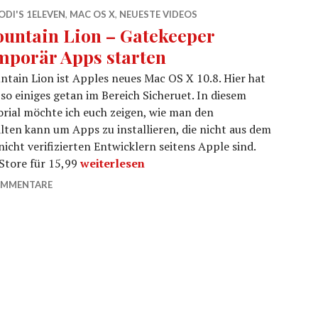
DI'S 1ELEVEN
,
MAC OS X
,
NEUESTE VIDEOS
untain Lion – Gatekeeper
mporär Apps starten
tain Lion ist Apples neues Mac OS X 10.8. Hier hat
 so einiges getan im Bereich Sicheruet. In diesem
rial möchte ich euch zeigen, wie man den
ten kann um Apps zu installieren, die nicht aus dem
icht verifizierten Entwicklern seitens Apple sind.
Mountain Lion – Gatekeeper temporär Apps
Store für 15,99
weiterlesen
OMMENTARE