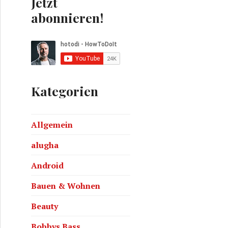
Jetzt
abonnieren!
Kategorien
 starten
Allgemein
alugha
Android
Bauen & Wohnen
Beauty
Bobbys Bass