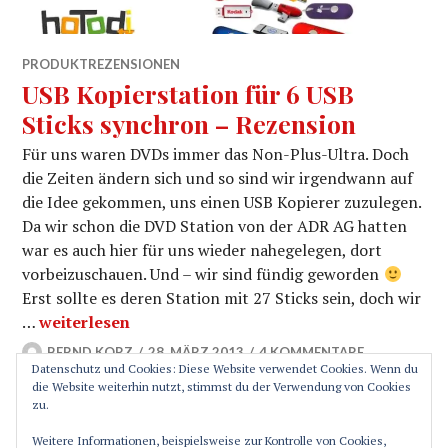
PRODUKTREZENSIONEN
USB Kopierstation für 6 USB
Sticks synchron – Rezension
Für uns waren DVDs immer das Non-Plus-Ultra. Doch
die Zeiten ändern sich und so sind wir irgendwann auf
die Idee gekommen, uns einen USB Kopierer zuzulegen.
Da wir schon die DVD Station von der ADR AG hatten
war es auch hier für uns wieder nahegelegen, dort
vorbeizuschauen. Und – wir sind fündig geworden
Erst sollte es deren Station mit 27 Sticks sein, doch wir
USB Kopierstation für 6 USB Sticks synchron – Rezen
…
weiterlesen
BERND KORZ
28. MÄRZ 2013
4 KOMMENTARE
Datenschutz und Cookies: Diese Website verwendet Cookies. Wenn du
die Website weiterhin nutzt, stimmst du der Verwendung von Cookies
zu.
SEITENLEISTE
Weitere Informationen, beispielsweise zur Kontrolle von Cookies,