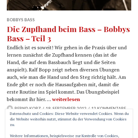
BOBBYS BASS
Die Zupfhand beim Bass – Bobbys
Bass – Teil 3
Endlich ist es soweit! Wir gehen in die Praxis über und
lernen zunächst die Zupfhand kennen (das ist die
Hand, die auf dem Bassbauch liegt und die Seiten
anspielt). Ralf Bopp zeigt neben diversen Übungen
auch, wie man die Hand und den Steg richtig hält. Am
Ende gibt er noch die Hausaufgaben mit, damit die
erste Routine ins Spiel kommt. Das Übungsbeispiel
Die Zupfhand beim Bass – Bobbys Ba
bekommt ihr hier. …
weiterlesen
BERND KORZ
18. SEPTEMBER 2012
12 KOMMENTARE
Datenschutz und Cookies: Diese Website verwendet Cookies. Wenn du
die Website weiterhin nutzt, stimmst du der Verwendung von Cookies
zu.
SEITENLEISTE
Weitere Informationen, beispielsweise zur Kontrolle von Cookies,