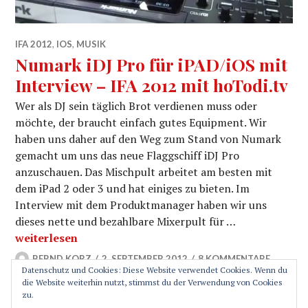
IFA 2012
,
IOS
,
MUSIK
Numark iDJ Pro für iPAD/iOS mit
Interview – IFA 2012 mit hoTodi.tv
Wer als DJ sein täglich Brot verdienen muss oder
möchte, der braucht einfach gutes Equipment. Wir
haben uns daher auf den Weg zum Stand von Numark
gemacht um uns das neue Flaggschiff iDJ Pro
anzuschauen. Das Mischpult arbeitet am besten mit
dem iPad 2 oder 3 und hat einiges zu bieten. Im
Interview mit dem Produktmanager haben wir uns
dieses nette und bezahlbare Mixerpult für …
Numark iDJ Pro für iPAD/iOS mit Interview – IFA 2012 
weiterlesen
BERND KORZ
2. SEPTEMBER 2012
8 KOMMENTARE
Datenschutz und Cookies: Diese Website verwendet Cookies. Wenn du
die Website weiterhin nutzt, stimmst du der Verwendung von Cookies
zu.
SEITENLEISTE