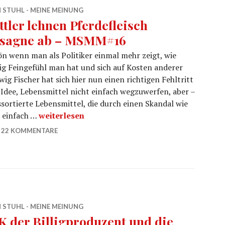
 STUHL - MEINE MEINUNG
ttler lehnen Pferdefleisch
sagne ab – MSMM#16
n wenn man als Politiker einmal mehr zeigt, wie
g Feingefühl man hat und sich auf Kosten anderer
g Fischer hat sich hier nun einen richtigen Fehltritt
te Idee, Lebensmittel nicht einfach wegzuwerfen, aber –
ssortierte Lebensmittel, die durch einen Skandal wie
Bettler lehnen Pferdefleisch Lasagne ab – MS
– einfach …
weiterlesen
22 KOMMENTARE
 STUHL - MEINE MEINUNG
K der Billigproduzent und die