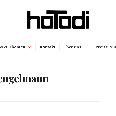
hoTodi
os & Themen
Kontakt
Über uns
Preise & 
engelmann