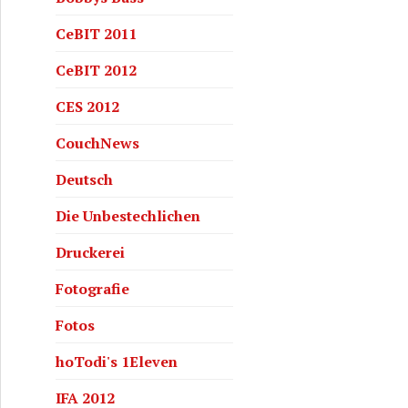
CeBIT 2011
CeBIT 2012
CES 2012
CouchNews
Deutsch
 Erkenntnisse aus dem Feuertod von 250 Arbeitern – MSM
Die Unbestechlichen
Druckerei
Fotografie
Fotos
hoTodi's 1Eleven
IFA 2012