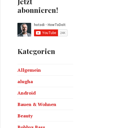
Jetzt
abonnieren!
Kategorien
MM#16
Allgemein
alugha
Android
Bauen & Wohnen
Beauty
Bobbys Bass