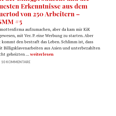
uesten Erkenntnisse aus dem
uertod von 250 Arbeitern –
SMM #5
Klamottenfirma aufzumachen, aber da kam mir KiK
gewesen, mit Ver. P. eine Werbung zu starten. Aber
ät kommt den bestraft das Leben. Schlimm ist, dass
it Billigsklavenarbeiten aus Asien und unterbezahlten
KiK der Billigproduzent und die neuesten
icht geheizten …
weiterlesen
10 KOMMENTARE