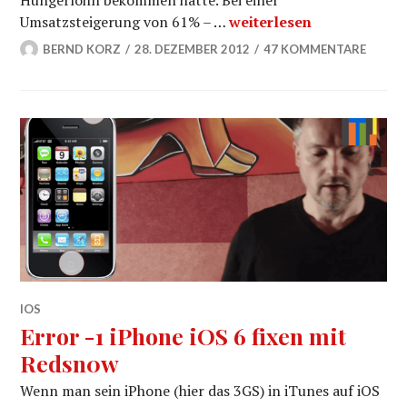
Hungerlohn bekommen hätte. Bei einer
Tim Cook Spendenaufruf
Umsatzsteigerung von 61% – …
weiterlesen
BERND KORZ
28. DEZEMBER 2012
47 KOMMENTARE
IOS
Error -1 iPhone iOS 6 fixen mit
Redsn0w
Wenn man sein iPhone (hier das 3GS) in iTunes auf iOS