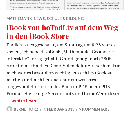
MATHEMATIK
,
NEWS
,
SCHULE & BILDUNG
iBook von hoTodi.tv auf dem Weg
in den iBook Store
Endlich ist es geschafft, am Sonntag um 8:28 war es
soweit, ich habe das iBook „Mathematik | Geometrie |
interaktiv“ fertig gehabt. Grund genug, nach 280h
Arbeit ein schnelles Demo Video dafür zu machen. Für
mich war es besonders wichtig, ein echtes iBook zu
machen und nicht einfach nur ein weiteres
umgewandeltes normales Buch in PDF oder ePUB
Format. Hier einige Screenshots und beim Weiterlesen
iBook von hoTodi.tv auf dem Weg in den iBook Stor
…
weiterlesen
BERND KORZ
7. FEBRUAR 2013
9 KOMMENTARE