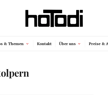
hoTodi
os & Themen
Kontakt
Über uns
Preise & 
tolpern