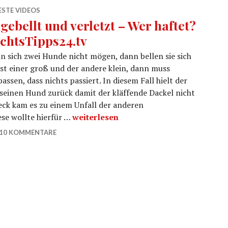
ESTE VIDEOS
gebellt und verletzt – Wer haftet?
chtsTipps24.tv
 sich zwei Hunde nicht mögen, dann bellen sie sich
Ist einer groß und der andere klein, dann muss
sen, dass nichts passiert. In diesem Fall hielt der
einen Hund zurück damit der kläffende Dackel nicht
eck kam es zu einem Unfall der anderen
Angebellt und verletzt – Wer haftet? R
ese wollte hierfür …
weiterlesen
10 KOMMENTARE