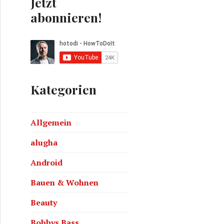
Jetzt
abonnieren!
Kategorien
echtsTipps24.tv
Allgemein
alugha
Android
Bauen & Wohnen
Beauty
Bobbys Bass