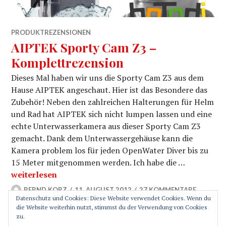
PRODUKTREZENSIONEN
AIPTEK Sporty Cam Z3 –
Komplettrezension
Dieses Mal haben wir uns die Sporty Cam Z3 aus dem
Hause AIPTEK angeschaut. Hier ist das Besondere das
Zubehör! Neben den zahlreichen Halterungen für Helm
und Rad hat AIPTEK sich nicht lumpen lassen und eine
echte Unterwasserkamera aus dieser Sporty Cam Z3
gemacht. Dank dem Unterwassergehäuse kann die
Kamera problem los für jeden OpenWater Diver bis zu
15 Meter mitgenommen werden. Ich habe die …
AIPTEK Sporty Cam Z3 – Komplettrezension
weiterlesen
BERND KORZ
11. AUGUST 2012
27 KOMMENTARE
Datenschutz und Cookies: Diese Website verwendet Cookies. Wenn du
die Website weiterhin nutzt, stimmst du der Verwendung von Cookies
zu.
SEITENLEISTE