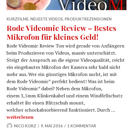
KURZFILME
,
NEUESTE VIDEOS
,
PRODUKTREZENSIONEN
Rode Videomic Review – Bestes
Mikrofon für kleines Geld!
Rode Videomic Review Ton wird gerade von Anfängern
beim Produzieren von Videos, massiv unterschätzt.
Steigt der Anspruch an die eigene Videoqualität, reicht
ein eingebautes Mikrofon der Kamera sehr bald nicht
mehr aus. Wer ein günstiges Mikrofon sucht, ist mit
dem Rode Videomic* perfekt bedient! Was ist beim
Rode Videomic* dabei? Neben dem Mikrofon,
einem 3,5mm Klinkenkabel und einem Windfellschutz
erhaltet ihr einen Blitzschuh mount,
welcher schockabsorbierend funktioniert. Durch …
Rode Videomic Review – Bestes Mikrofon für kleines G
weiterlesen
NICO KORZ
9. MAI 2016
1 KOMMENTAR