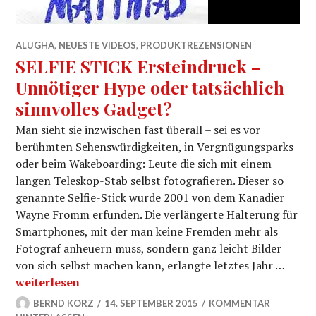
ALUGHA
,
NEUESTE VIDEOS
,
PRODUKTREZENSIONEN
SELFIE STICK Ersteindruck –
Unnötiger Hype oder tatsächlich
sinnvolles Gadget?
Man sieht sie inzwischen fast überall – sei es vor
berühmten Sehenswürdigkeiten, in Vergnügungsparks
oder beim Wakeboarding: Leute die sich mit einem
langen Teleskop-Stab selbst fotografieren. Dieser so
genannte Selfie-Stick wurde 2001 von dem Kanadier
Wayne Fromm erfunden. Die verlängerte Halterung für
Smartphones, mit der man keine Fremden mehr als
Fotograf anheuern muss, sondern ganz leicht Bilder
von sich selbst machen kann, erlangte letztes Jahr …
SELFIE STICK Ersteindruck – Unnötiger Hype oder tats
weiterlesen
BERND KORZ
14. SEPTEMBER 2015
KOMMENTAR