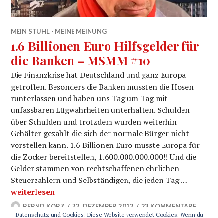
MEIN STUHL - MEINE MEINUNG
1.6 Billionen Euro Hilfsgelder für
die Banken – MSMM #10
Die Finanzkrise hat Deutschland und ganz Europa
getroffen. Besonders die Banken mussten die Hosen
runterlassen und haben uns Tag um Tag mit
unfassbaren Lügwahrheiten unterhalten. Schulden
über Schulden und trotzdem wurden weiterhin
Gehälter gezahlt die sich der normale Bürger nicht
vorstellen kann. 1.6 Billionen Euro musste Europa für
die Zocker bereitstellen, 1.600.000.000.000!! Und die
Gelder stammen von rechtschaffenen ehrlichen
Steuerzahlern und Selbständigen, die jeden Tag …
1.6 Billionen Euro Hilfsgelder für die Banken – MSMM
weiterlesen
BERND KORZ
22. DEZEMBER 2012
23 KOMMENTARE
Datenschutz und Cookies: Diese Website verwendet Cookies. Wenn du