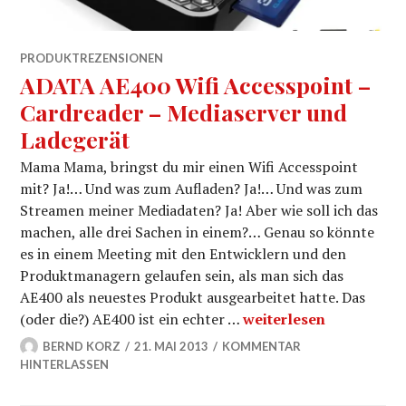
PRODUKTREZENSIONEN
ADATA AE400 Wifi Accesspoint –
Cardreader – Mediaserver und
Ladegerät
Mama Mama, bringst du mir einen Wifi Accesspoint
mit? Ja!… Und was zum Aufladen? Ja!… Und was zum
Streamen meiner Mediadaten? Ja! Aber wie soll ich das
machen, alle drei Sachen in einem?… Genau so könnte
es in einem Meeting mit den Entwicklern und den
Produktmanagern gelaufen sein, als man sich das
AE400 als neuestes Produkt ausgearbeitet hatte. Das
ADATA AE400 Wifi Acce
(oder die?) AE400 ist ein echter …
weiterlesen
BERND KORZ
21. MAI 2013
KOMMENTAR
HINTERLASSEN