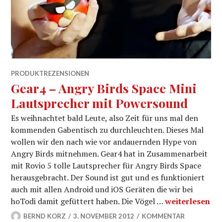
PRODUKTREZENSIONEN
Gear4 – Angry Birds Space Mini
Lautsprecher mit Powersound
Es weihnachtet bald Leute, also Zeit für uns mal den
kommenden Gabentisch zu durchleuchten. Dieses Mal
wollen wir den nach wie vor andauernden Hype von
Angry Birds mitnehmen. Gear4 hat in Zusammenarbeit
mit Rovio 5 tolle Lautsprecher für Angry Birds Space
herausgebracht. Der Sound ist gut und es funktioniert
auch mit allen Android und iOS Geräten die wir bei
Gear4 – Angry
hoTodi damit gefüttert haben. Die Vögel …
weiterlesen
BERND KORZ
3. NOVEMBER 2012
KOMMENTAR