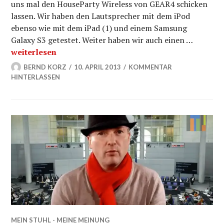
uns mal den HouseParty Wireless von GEAR4 schicken
lassen. Wir haben den Lautsprecher mit dem iPod
ebenso wie mit dem iPad (1) und einem Samsung
Galaxy S3 getestet. Weiter haben wir auch einen …
Gear4 HouseParty Wireless für iOS (Dock) und Androi
weiterlesen
BERND KORZ
10. APRIL 2013
KOMMENTAR
HINTERLASSEN
MEIN STUHL - MEINE MEINUNG